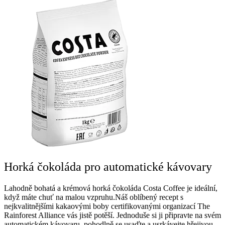
Horká čokoláda pro automatické kávovary
Lahodně bohatá a krémová horká čokoláda Costa Coffee je ideální,
když máte chuť na malou vzpruhu.Náš oblíbený recept s
nejkvalitnějšími kakaovými boby certifikovanými organizací The
Rainforest Alliance vás jistě potěší. Jednoduše si ji připravte na svém
automatickém kávovaru, pohodlně se usaďte a usrkávejte hřejivou