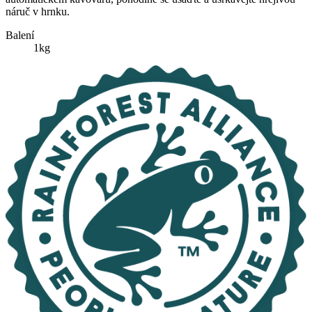
náruč v hrnku.
Balení
1kg